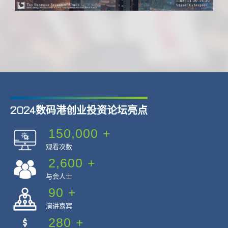
2024数码港创业投资论坛亮点
150,000
+
观看次数
2,600
+
与会人士
90
+
演讲嘉宾
280
+