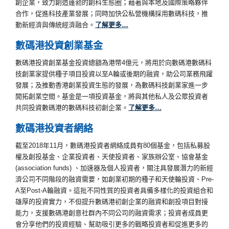
創企業，致力創造蓬勃的創科生態圈；藉著與本地及國際策略夥伴
合作，促進科技產業發展；同時加快公私營機構採用數碼科技，推
動新經濟與傳統經濟融合。
了解更多…
數碼港投資創業基金
數碼港投資創業基金投資總額為港幣4億元，將用於向數碼港數碼科
技創業家提供種子項目投資以至A輪或後期的融資，助公司業務飛躍
發展；及推動香港創業投資生態的發展，為數碼科技創業家進一步
開拓創業空間。基金是一項投資基金，將與其他私人及公眾投資者
共同投資數碼港的數碼科技初創企業。
了解更多…
數碼港投資者網絡
截至2018年11月，數碼港投資者網絡成員有80個基金，包括私募股
權及創投基金、企業投資者、天使投資者、家族辦公室、協會基金
(association funds) 、加速器及個人投資者，關注具發展潛力的新經
濟公司不同階段的融資需要，如創業初期的種子和天使輪投資、Pre-
A至Post-A輪融資。這批不同性質的投資者具備多樣化的投資組合和
雄厚的投資實力，不但提升數碼港初創企業的融資和創投項目對接
能力，支援數碼港創意社群內不同公司的融資需求；投資者成員更
會分享他們的投資經驗、幫助吸引更多的戰略投資者和促進更多的