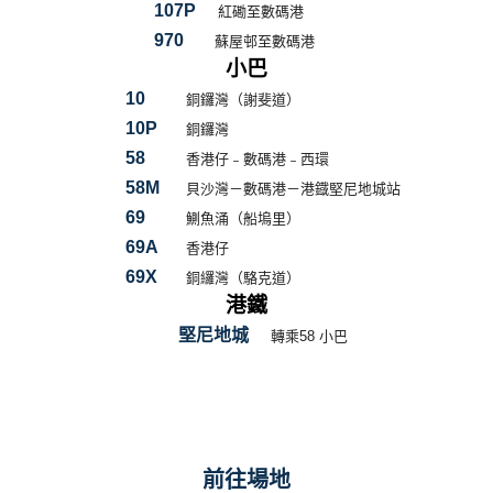
107P
紅磡至數碼港
970
蘇屋邨至數碼港
小巴
10
銅鑼灣（謝斐道）
10P
銅鑼灣
58
香港仔﹣數碼港﹣西環
58M
貝沙灣－數碼港－港鐡堅尼地城站
69
鰂魚涌（船塢里）
69A
香港仔
69X
銅纙灣（駱克道）
港鐵
堅尼地城
轉乘58 小巴
前往場地