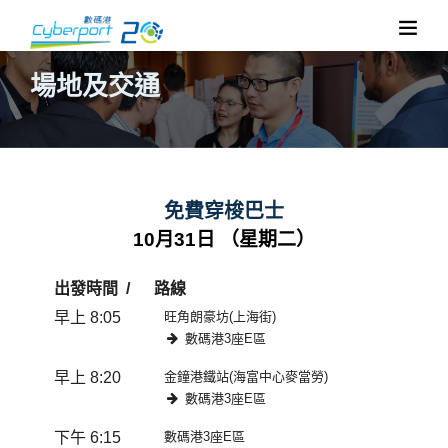
場地及交通
免費穿梭巴士
10月31日 （星期二）
出發時間
路線
早上 8:05
旺角朗豪坊(上海街)
數碼港3座E區
早上 8:20
金鐘港鐵站(海富中心麥當勞)
數碼港3座E區
下午 6:15
數碼港3座E區