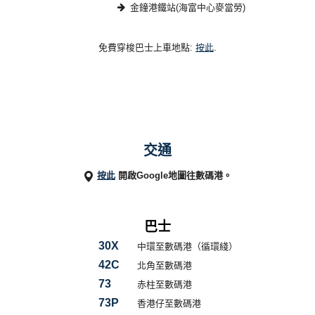
金鐘港鐵站(海富中心麥當勞)
免費穿梭巴士上車地點:
按此
.
交通
按此
開啟Google地圖往數碼港。
巴士
30X
中環至數碼港（循環綫）
42C
北角至數碼港
73
赤柱至數碼港
73P
香港仔至數碼港