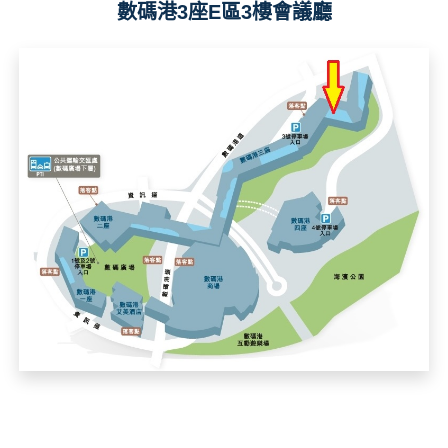
數碼港3座E區3樓會議廳