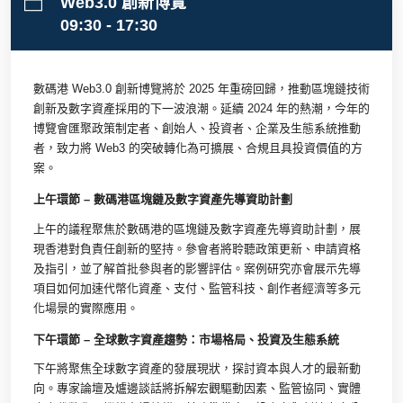
Web3.0 創新博覽
09:30 - 17:30
數碼港 Web3.0 創新博覽將於 2025 年重磅回歸，推動區塊鏈技術
創新及數字資產採用的下一波浪潮。延續 2024 年的熱潮，今年的
博覽會匯聚政策制定者、創始人、投資者、企業及生態系統推動
者，致力將 Web3 的突破轉化為可擴展、合規且具投資價值的方
案。
上午環節 – 數碼港區塊鏈及數字資產先導資助計劃
上午的議程聚焦於數碼港的區塊鏈及數字資產先導資助計劃，展
現香港對負責任創新的堅持。參會者將聆聽政策更新、申請資格
及指引，並了解首批參與者的影響評估。案例研究亦會展示先導
項目如何加速代幣化資產、支付、監管科技、創作者經濟等多元
化場景的實際應用。
下午環節 – 全球數字資產趨勢：市場格局、投資及生態系統
下午將聚焦全球數字資產的發展現狀，探討資本與人才的最新動
向。專家論壇及爐邊談話將拆解宏觀驅動因素、監管協同、實體