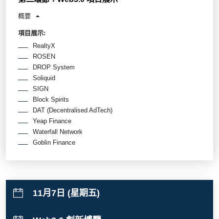
概要
項目展示:
RealtyX
ROSEN
DROP System
Soliquid
SIGN
Block Spirits
DAT (Decentralised AdTech)
Yeap Finance
Waterfall Network
Goblin Finance
11月7日 (星期五)