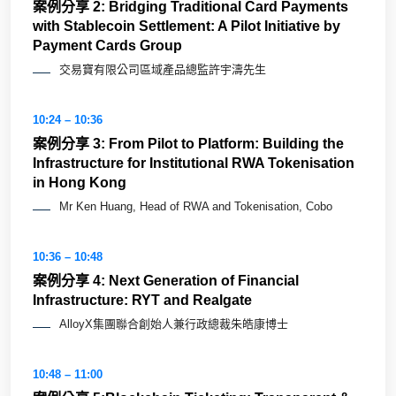
案例分享 2: Bridging Traditional Card Payments
with Stablecoin Settlement: A Pilot Initiative by
Payment Cards Group
交易寶有限公司區域產品總監許宇濤先生
10:24 – 10:36
案例分享 3: From Pilot to Platform: Building the
Infrastructure for Institutional RWA Tokenisation
in Hong Kong
Mr Ken Huang, Head of RWA and Tokenisation, Cobo
10:36 – 10:48
案例分享 4: Next Generation of Financial
Infrastructure: RYT and Realgate
AlloyX集團聯合創始人兼行政總裁朱皓康博士
10:48 – 11:00