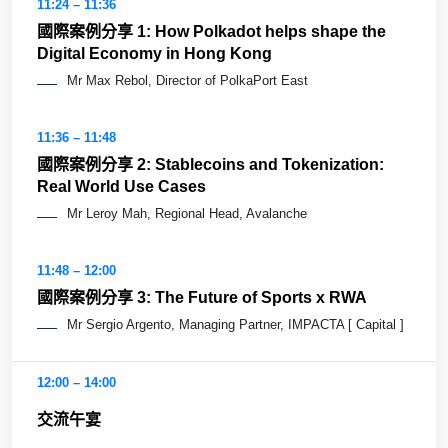
11:24 – 11:36
國際案例分享 1: How Polkadot helps shape the
Digital Economy in Hong Kong
Mr Max Rebol, Director of PolkaPort East
11:36 – 11:48
國際案例分享 2: Stablecoins and Tokenization:
Real World Use Cases
Mr Leroy Mah, Regional Head, Avalanche
11:48 – 12:00
國際案例分享 3: The Future of Sports x RWA
Mr Sergio Argento, Managing Partner, IMPACTA [ Capital ]
12:00 – 14:00
交流午宴