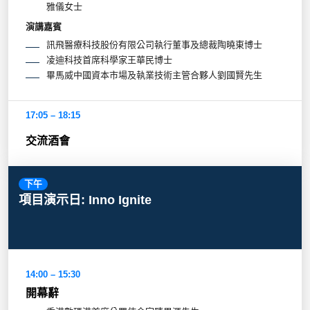
雅儀女士
演講嘉賓
訊飛醫療科技股份有限公司執行董事及總裁陶曉東博士
凌迪科技首席科學家王華民博士
畢馬威中國資本市場及執業技術主管合夥人劉國賢先生
17:05 – 18:15
交流酒會
下午
項目演示日: Inno Ignite
14:00 – 15:30
開幕辭