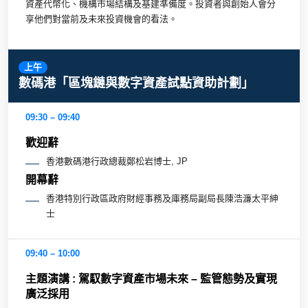
資產代幣化、機構市場結構及基建準備度。投資者與創始人會分
享他們對當前及未來投資機會的看法。
上午
數碼港「區塊鏈與數字資產試點資助計劃」
09:30 – 09:40
歡迎辭
香港數碼港行政總裁鄭松岩博士, JP
開幕辭
香港特別行政區政府財經事務及庫務局副局長陳浩濂太平紳
士
09:40 – 10:00
主題演講 : 駕馭數字資產市場未來 – 監管態勢及實現
廣泛採用