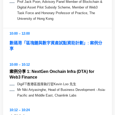
Prof Jack Poon, Advisory Panel Member of Blockchain &
Digital Asset Pilot Subsidy Scheme, Member of Web3
Task Force and Honorary Professor of Practice, The
University of Hong Kong
10:00 – 12:00
數碼港「區塊鏈與數字資產試點資助計劃」: 案例分
享
10:00 – 10:12
案例分享 1: NextGen Onchain Infra (DTA) for
Web3 Finance
DigiFT香港區首席執行官Kevin Loo 先生
Mr Niki Ariyasinghe, Head of Business Development - Asia-
Pacific and Middle East, Chainlink Labs
10:12 – 10:24