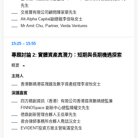
先生
交易寶有限公司顧問陳家豪先生
Alt-Alpha Capital副總裁李佳咏女士
Mr Amit Chu, Partner, Verda Ventures
15:25 – 15:55
專題討論 2: 實體資產真潛力：短期與長期機遇探索
概要
主持人
香港數碼港區塊鏈及數字資產經理李淑怡女士
演講嘉賓
四方精創資訊（香港）有限公司香港首席數碼總監兼
FINNOSpace 創新中心總監陳耀文先生
德鼎創新管理合夥人王岳華先生
君合律師事務所合夥人喬喆沅女士
EVIDENT投資方案主管衛滿堂先生