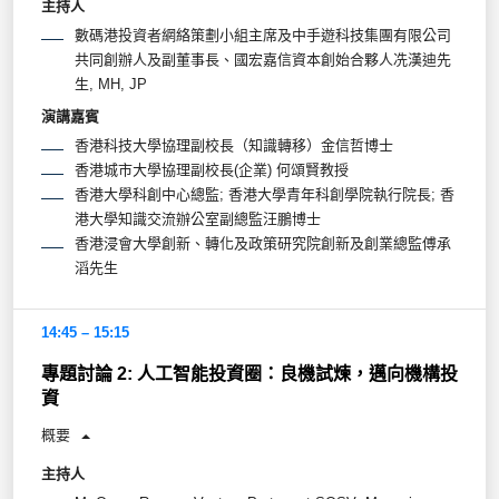
主持人
數碼港投資者網絡策劃小組主席及中手遊科技集團有限公司
共同創辦人及副董事長、國宏嘉信資本創始合夥人冼漢迪先
生, MH, JP
演講嘉賓
香港科技大學協理副校長（知識轉移）金信哲博士
香港城市大學協理副校長(企業) 何頌賢教授
香港大學科創中心總監; 香港大學青年科創學院執行院長; 香
港大學知識交流辦公室副總監汪鵬博士
香港浸會大學創新、轉化及政策研究院創新及創業總監傅承
滔先生
14:45 – 15:15
專題討論 2: 人工智能投資圈：良機試煉，邁向機構投
資
概要
主持人