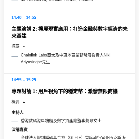
14:40 – 14:55
主題演講 2: 擴展現實應用：打造金融與數字經濟的未
來基建
概要
Chainlink Labs亞太及中東地區業務發展負責人Niki
Ariyasinghe先生
14:55 – 15:25
專題討論 1: 用戶視角下的穩定幣：激發無限商機
概要
主持人
香港數碼港區塊鏈及數字資產總監李㦤政女士
演講嘉賓
全球法⼈識別編碼基⾦會（GLEIF）⾸席執⾏官亚历克斯·柯