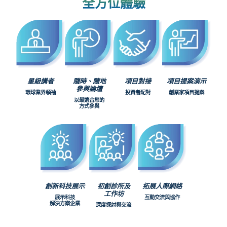
全方位體驗
星級講者
隨時、隨地
項目對接
項目提案演示
參與論壇
環球業界領袖
投資者配對
創業家項目提案
以最適合您的
方式參與
創新科技展示
初創診所及
拓展人際網絡
工作坊
展示科技
互動交流與協作
解決方案企業
深度探討與交流